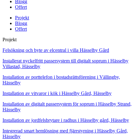
Blogg
Offert
Projekt
Blogg
Offert
Projekt
Felsökning och byte av elcentral i villa Hässelby Gård
Installerat nyckelfritt passersystem till digitalt soprum i Hässelby
Villastad, Hässelby
Installation av porttelefon i bostadsrättsförening i Vällingby,
Hässelby
Installation av vitvaror i kök i Hässelby Gård, Hässelby
Installation av digitalt passersystem för soprum i Hässelby Strand,
Hässelby
Installation av jordfelsbrytare i radhus i Hässelby gård, Hässelby
Integrerad smart hemlösning med fjärrstyrning i Hässelby Gård,
Hässelby