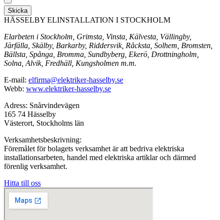
Skicka
HÄSSELBY ELINSTALLATION I STOCKHOLM
Elarbeten i Stockholm, Grimsta, Vinsta, Kälvesta, Vällingby,
Järfälla, Skälby, Barkarby, Riddersvik, Råcksta, Solhem, Bromsten,
Bällsta, Spånga, Bromma, Sundbyberg, Ekerö, Drottningholm,
Solna, Alvik, Fredhäll, Kungsholmen m.m.
E-mail:
elfirma@elektriker-hasselby.se
Webb:
www.elektriker-hasselby.se
Adress: Snårvindevägen
165 74 Hässelby
Västerort, Stockholms län
Verksamhetsbeskrivning:
Föremålet för bolagets verksamhet är att bedriva elektriska
installationsarbeten, handel med elektriska artiklar och därmed
förenlig verksamhet.
Hitta till oss