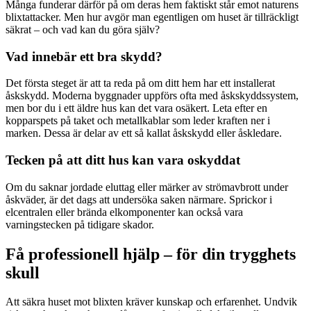
Många funderar därför på om deras hem faktiskt står emot naturens
blixtattacker. Men hur avgör man egentligen om huset är tillräckligt
säkrat – och vad kan du göra själv?
Vad innebär ett bra skydd?
Det första steget är att ta reda på om ditt hem har ett installerat
åskskydd. Moderna byggnader uppförs ofta med åskskyddssystem,
men bor du i ett äldre hus kan det vara osäkert. Leta efter en
kopparspets på taket och metallkablar som leder kraften ner i
marken. Dessa är delar av ett så kallat åskskydd eller åskledare.
Tecken på att ditt hus kan vara oskyddat
Om du saknar jordade eluttag eller märker av strömavbrott under
åskväder, är det dags att undersöka saken närmare. Sprickor i
elcentralen eller brända elkomponenter kan också vara
varningstecken på tidigare skador.
Få professionell hjälp – för din trygghets
skull
Att säkra huset mot blixten kräver kunskap och erfarenhet. Undvik