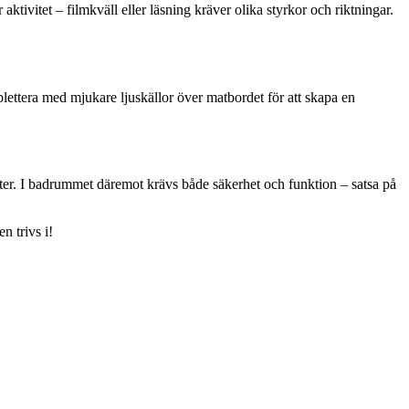
tivitet – filmkväll eller läsning kräver olika styrkor och riktningar.
mplettera med mjukare ljuskällor över matbordet för att skapa en
ter. I badrummet däremot krävs både säkerhet och funktion – satsa på
n trivs i!