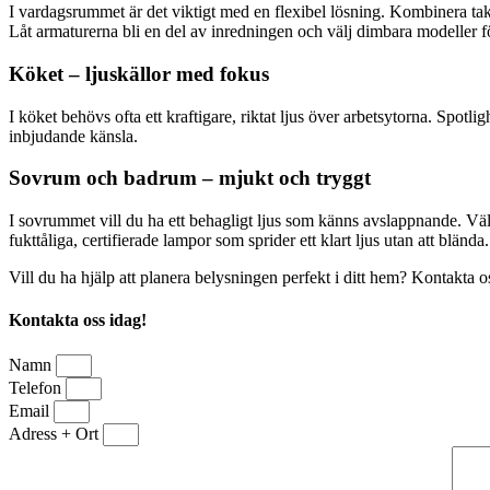
I vardagsrummet är det viktigt med en flexibel lösning. Kombinera takbe
Låt armaturerna bli en del av inredningen och välj dimbara modeller fö
Köket – ljuskällor med fokus
I köket behövs ofta ett kraftigare, riktat ljus över arbetsytorna. Spot
inbjudande känsla.
Sovrum och badrum – mjukt och tryggt
I sovrummet vill du ha ett behagligt ljus som känns avslappnande. Vä
fukttåliga, certifierade lampor som sprider ett klart ljus utan att blända.
Vill du ha hjälp att planera belysningen perfekt i ditt hem? Kontakta os
Kontakta oss idag!
Namn
Telefon
Email
Adress + Ort