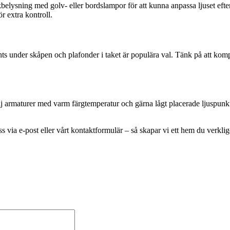
lysning med golv- eller bordslampor för att kunna anpassa ljuset efter ak
r extra kontroll.
lights under skåpen och plafonder i taket är populära val. Tänk på att ko
lj armaturer med varm färgtemperatur och gärna lågt placerade ljuspunk
s via e-post eller vårt kontaktformulär – så skapar vi ett hem du verklige