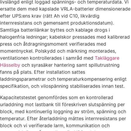
livslängd enligt loggad spännings- och temperaturdata. Vi
ersatte dem med kapslade VRLA-batterier dimensionerade
efter UPS:ens krav (rätt Ah vid C10, likvärdig
internresistans och gemensamt produktionsdatum).
Samtliga batterilänkar byttes och kablage drogs i
halogenfria ledningar; kabelskor pressades med kalibrerad
press och åtdragningsmoment verifierades med
momentnyckel. Polskydd och märkning monterades,
ventilationen kontrollerades i samråd med
Takläggare
Hässelby
och syrasäker hantering samt spillutrustning
fanns på plats. Efter installation sattes
laddningsparametrar och temperaturkompensering enligt
specifikation, och vilospänning stabiliserades innan test.
Kapacitetstestet genomfördes som en kontrollerad
urladdning mot lastbank till föreskriven slutspänning per
block, med kontinuerlig loggning av ström, spänning och
temperatur. Efter återladdning mättes internresistans per
block och vi verifierade larm, kommunikation och